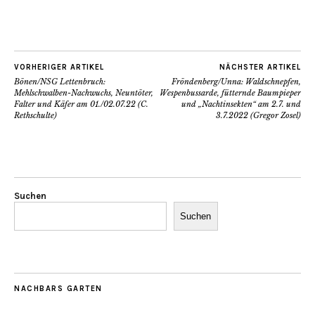
VORHERIGER ARTIKEL
NÄCHSTER ARTIKEL
Bönen/NSG Lettenbruch:
Fröndenberg/Unna: Waldschnepfen,
Mehlschwalben-Nachwuchs, Neuntöter,
Wespenbussarde, fütternde Baumpieper
Falter und Käfer am 01./02.07.22 (C.
und „Nachtinsekten“ am 2.7. und
Rethschulte)
3.7.2022 (Gregor Zosel)
Suchen
Suchen
NACHBARS GARTEN