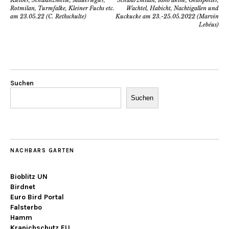
Kleiber, Schwanzmeise, Mauersegler,
Schwarzmilan, Rohrweihe, Gelbspötter,
Rotmilan, Turmfalke, Kleiner Fuchs etc.
Wachtel, Habicht, Nachtigallen und
am 23.05.22 (C. Rethschulte)
Kuckucke am 23.-25.05.2022 (Marvin
Lebéus)
Suchen
Suchen
NACHBARS GARTEN
Bioblitz UN
Birdnet
Euro Bird Portal
Falsterbo
Hamm
Kranichschutz EU