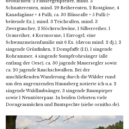
beobachten: 2 Flussregenpfeifer, mind. 3
Schnatterenten, mind. 29 Reiherenten, 2 Rostgänse, 4
Kanadagänse + 4 Pulli, ca. 30 Blässralle + 5 Pulli (+
brütende Ex.), mind. 3 Teichrallen, mind. 3
Zwergtaucher, 2 Höckerschwäne, 1 Silberreiher, 1
Graureiher, 4 Kormorane, 1 Eisvogel, eine
Schwanzmeisenfamilie mit 6 Ex. (davon mind. 2 dj.), 2
singende Grünfinken, 2 Dompfaffe (1:1), 1 singende
Rohrammer, 4 singende Sumpfrohrsänger (alle
entlang der Oese), ca. 30 jagende Mauersegler sowie
ca. 20 jagende Rauchschwalben. Bei der
anschließenden Wanderung durch die Wälder rund
um den angrenzenden Haunsberg notierte ich u.a. 2
singende Waldlaubsänger, 3 singende Baumpieper
sowie 1 Neuntöterpaar. In beiden Gebieten viele
Dorngrasmücken und Buntspechte (siehe ornitho.de).