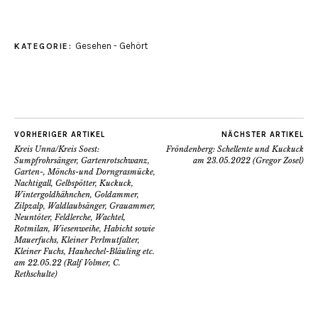
Gesehen - Gehört
KATEGORIE:
VORHERIGER ARTIKEL
NÄCHSTER ARTIKEL
Kreis Unna/Kreis Soest:
Fröndenberg: Schellente und Kuckuck
Sumpfrohrsänger, Gartenrotschwanz,
am 23.05.2022 (Gregor Zosel)
Garten-, Mönchs-und Dorngrasmücke,
Nachtigall, Gelbspötter, Kuckuck,
Wintergoldhähnchen, Goldammer,
Zilpzalp, Waldlaubsänger, Grauammer,
Neuntöter, Feldlerche, Wachtel,
Rotmilan, Wiesenweihe, Habicht sowie
Mauerfuchs, Kleiner Perlmutfalter,
Kleiner Fuchs, Hauhechel-Bläuling etc.
am 22.05.22 (Ralf Volmer, C.
Rethschulte)