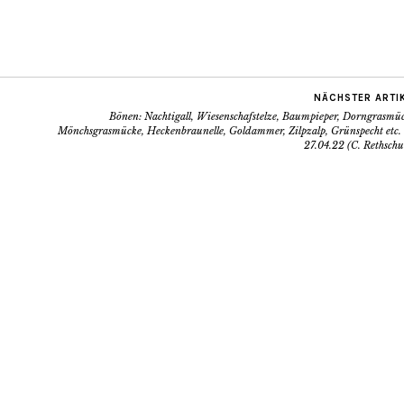
NÄCHSTER ARTI
Bönen: Nachtigall, Wiesenschafstelze, Baumpieper, Dorngrasmüc
Mönchsgrasmücke, Heckenbraunelle, Goldammer, Zilpzalp, Grünspecht etc.
27.04.22 (C. Rethschu