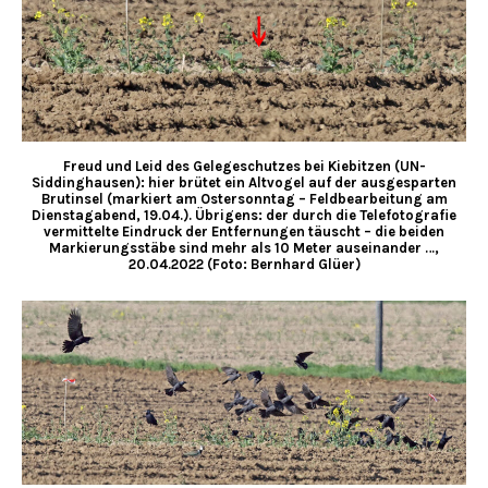
Freud und Leid des Gelegeschutzes bei Kiebitzen (UN-
Siddinghausen): hier brütet ein Altvogel auf der ausgesparten
Brutinsel (markiert am Ostersonntag – Feldbearbeitung am
Dienstagabend, 19.04.). Übrigens: der durch die Telefotografie
vermittelte Eindruck der Entfernungen täuscht – die beiden
Markierungsstäbe sind mehr als 10 Meter auseinander …,
20.04.2022 (Foto: Bernhard Glüer)