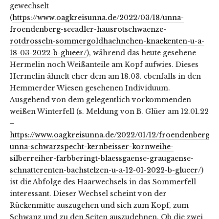
gewechselt
(
https://www.oagkreisunna.de/2022/03/18/unna-
froendenberg-seeadler-hausrotschwaenze-
rotdrosseln-sommergoldhaehnchen-knaekenten-u-a-
18-03-2022-b-glueer/
), während das heute gesehene
Hermelin noch Weißanteile am Kopf aufwies. Dieses
Hermelin ähnelt eher dem am 18.03. ebenfalls in den
Hemmerder Wiesen gesehenen Individuum.
Ausgehend von dem gelegentlich vorkommenden
weißen Winterfell (s. Meldung von B. Glüer am 12.01.22
–
https://www.oagkreisunna.de/2022/01/12/froendenberg-
unna-schwarzspecht-kernbeisser-kornweihe-
silberreiher-farbberingt-blaessgaense-graugaense-
schnatterenten-bachstelzen-u-a-12-01-2022-b-glueer/
)
ist die Abfolge des Haarwechsels in das Sommerfell
interessant. Dieser Wechsel scheint von der
Rückenmitte auszugehen und sich zum Kopf, zum
Schwanz und zu den Seiten auszudehnen. Ob die zwei