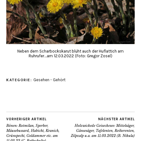
Neben dem Scharbockskarut blüht auch der Huflattich am
Ruhrufer….am 12.03.2022 (Foto: Gregor Zosel)
Gesehen - Gehört
KATEGORIE:
VORHERIGER ARTIKEL
NÄCHSTER ARTIKEL
Bönen: Rotmilan, Sperber,
Holzwickede Geiseckesee: Mittelsäger,
Mäusebussard, Habicht, Kranich,
Gänsesäger, Tafelenten, Reiherenten,
Grünspecht, Goldammer etc. am
Zilpzalp u.a. am 11.03.2022 (B. Nikula)
11.03.22 (C. Rethschulte)