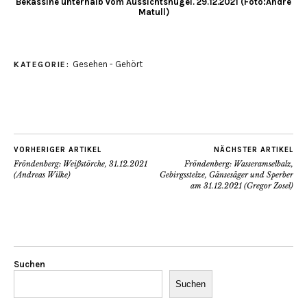
Bekassine unterhalb vom Aussichtshügel. 29.12.2021 (Foto:Andre
Matull)
Gesehen - Gehört
KATEGORIE:
VORHERIGER ARTIKEL
NÄCHSTER ARTIKEL
Fröndenberg: Weißstörche, 31.12.2021
Fröndenberg: Wasseramselbalz,
(Andreas Wilke)
Gebirgsstelze, Gänsesäger und Sperber
am 31.12.2021 (Gregor Zosel)
Suchen
Suchen