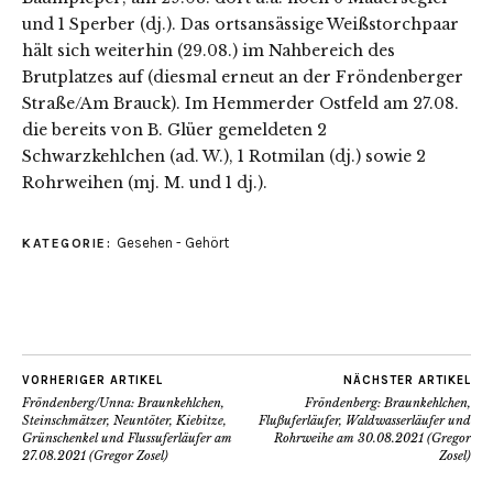
und 1 Sperber (dj.). Das ortsansässige Weißstorchpaar
hält sich weiterhin (29.08.) im Nahbereich des
Brutplatzes auf (diesmal erneut an der Fröndenberger
Straße/Am Brauck). Im Hemmerder Ostfeld am 27.08.
die bereits von B. Glüer gemeldeten 2
Schwarzkehlchen (ad. W.), 1 Rotmilan (dj.) sowie 2
Rohrweihen (mj. M. und 1 dj.).
Gesehen - Gehört
KATEGORIE:
VORHERIGER ARTIKEL
NÄCHSTER ARTIKEL
Fröndenberg/Unna: Braunkehlchen,
Fröndenberg: Braunkehlchen,
Steinschmätzer, Neuntöter, Kiebitze,
Flußuferläufer, Waldwasserläufer und
Grünschenkel und Flussuferläufer am
Rohrweihe am 30.08.2021 (Gregor
27.08.2021 (Gregor Zosel)
Zosel)