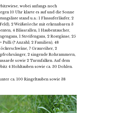
ebitzwiese, wobei anfangs noch
egen 10 Uhr klarte es auf und die Sonne
gsliste stand u.a.: 1 Flussuferläufer, 2
Feld), 2 Weißstörche mit erkennbaren 3
renten, 4 Blässrallen, 1 Haubentaucher,
gengans, 1 Streifengans, 2 Rostgänse, 25
 Pulli (? Anzahl; 2 Familien), 48
Höckerschwäne, 7 Graureiher, 2
Sumpfrohrsänger, 2 singende Rohrammern,
bussarde sowie 2 Turmfalken. Auf dem
itz 4 Hohltauben sowie ca. 30 Dohlen.
nter ca. 100 Ringeltauben sowie 38