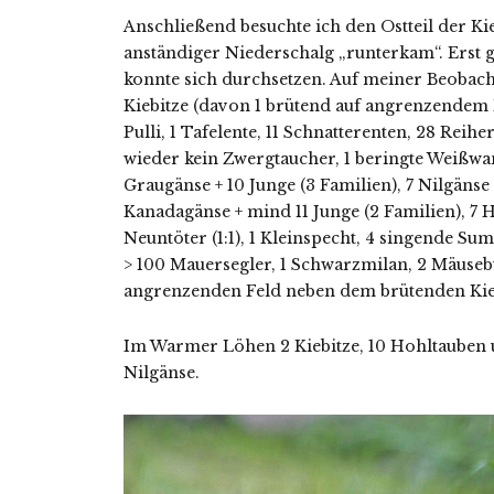
Anschließend besuchte ich den Ostteil der Ki
anständiger Niederschalg „runterkam“. Erst g
konnte sich durchsetzen. Auf meiner Beobachtun
Kiebitze (davon 1 brütend auf angrenzendem 
Pulli, 1 Tafelente, 11 Schnatterenten, 28 Reihe
wieder kein Zwergtaucher, 1 beringte Weißwan
Graugänse + 10 Junge (3 Familien), 7 Nilgänse +
Kanadagänse + mind 11 Junge (2 Familien), 7 
Neuntöter (1:1), 1 Kleinspecht, 4 singende 
> 100 Mauersegler, 1 Schwarzmilan, 2 Mäuse
angrenzenden Feld neben dem brütenden Kieb
Im Warmer Löhen 2 Kiebitze, 10 Hohltauben u
Nilgänse.