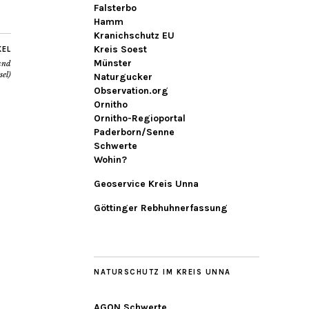
Falsterbo
Hamm
Kranichschutz EU
Kreis Soest
KEL
Münster
und
el)
Naturgucker
Observation.org
Ornitho
Ornitho-Regioportal
Paderborn/Senne
Schwerte
Wohin?
Geoservice Kreis Unna
Göttinger Rebhuhnerfassung
NATURSCHUTZ IM KREIS UNNA
AGON Schwerte