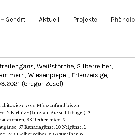
– Gehört
Aktuell
Projekte
Phänolo
reifengans, Weißstörche, Silberreiher,
ammern, Wiesenpieper, Erlenzeisige,
.2021 (Gregor Zosel)
iebitzwiese vom Münzenfund bis zur
 2 Kiebitze (kurz am Aussichtshügel), 2
natterenten, 33 Reiherenten, 2
raugänse, 57 Kanadagänse, 10 Nilgänse, 1
, 23 (!) Silberreiher, 6 Graureiher, 6