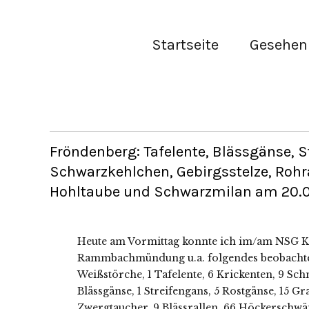
Startseite
Gesehen 
Fröndenberg: Tafelente, Blässgänse, St
Schwarzkehlchen, Gebirgsstelze, Rohr
Hohltaube und Schwarzmilan am 20.03
Heute am Vormittag konnte ich im/am NSG K
Rammbachmündung u.a. folgendes beobachten:
Weißstörche, 1 Tafelente, 6 Krickenten, 9 Sch
Blässgänse, 1 Streifengans, 5 Rostgänse, 15 G
Zwergtaucher, 9 Blässrallen, 66 Höckerschwäne