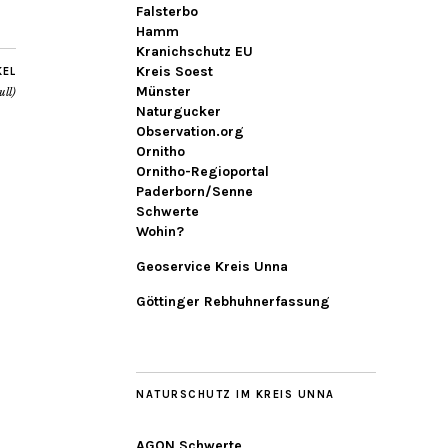
Falsterbo
Hamm
Kranichschutz EU
Kreis Soest
KEL
Münster
ll)
Naturgucker
Observation.org
Ornitho
Ornitho-Regioportal
Paderborn/Senne
Schwerte
Wohin?
Geoservice Kreis Unna
Göttinger Rebhuhnerfassung
NATURSCHUTZ IM KREIS UNNA
AGON Schwerte