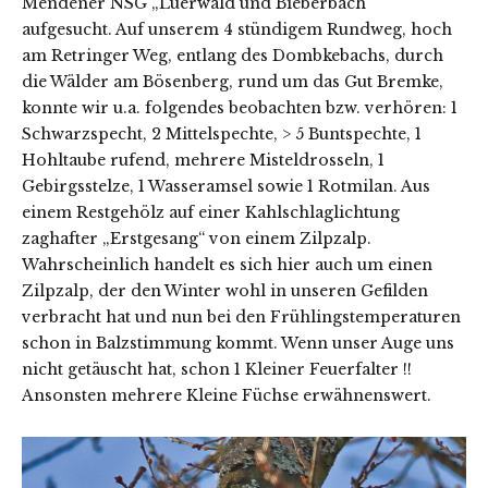
Mendener NSG „Luerwald und Bieberbach“
aufgesucht. Auf unserem 4 stündigem Rundweg, hoch
am Retringer Weg, entlang des Dombkebachs, durch
die Wälder am Bösenberg, rund um das Gut Bremke,
konnte wir u.a. folgendes beobachten bzw. verhören: 1
Schwarzspecht, 2 Mittelspechte, > 5 Buntspechte, 1
Hohltaube rufend, mehrere Misteldrosseln, 1
Gebirgsstelze, 1 Wasseramsel sowie 1 Rotmilan. Aus
einem Restgehölz auf einer Kahlschlaglichtung
zaghafter „Erstgesang“ von einem Zilpzalp.
Wahrscheinlich handelt es sich hier auch um einen
Zilpzalp, der den Winter wohl in unseren Gefilden
verbracht hat und nun bei den Frühlingstemperaturen
schon in Balzstimmung kommt. Wenn unser Auge uns
nicht getäuscht hat, schon 1 Kleiner Feuerfalter !!
Ansonsten mehrere Kleine Füchse erwähnenswert.