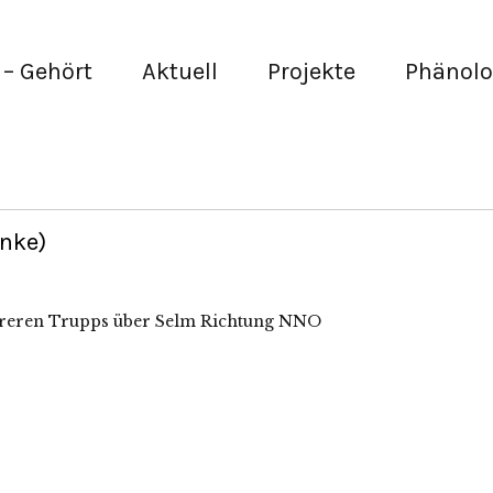
– Gehört
Aktuell
Projekte
Phänolo
rnke)
ehreren Trupps über Selm Richtung NNO