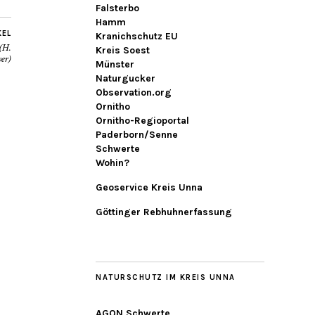
Falsterbo
Hamm
KEL
Kranichschutz EU
(H.
Kreis Soest
er)
Münster
Naturgucker
Observation.org
Ornitho
Ornitho-Regioportal
Paderborn/Senne
Schwerte
Wohin?
Geoservice Kreis Unna
Göttinger Rebhuhnerfassung
NATURSCHUTZ IM KREIS UNNA
AGON Schwerte