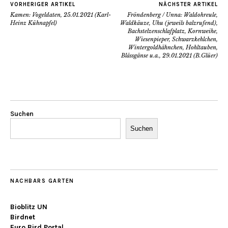
VORHERIGER ARTIKEL
NÄCHSTER ARTIKEL
Kamen: Vogeldaten, 25.01.2021 (Karl-
Fröndenberg / Unna: Waldohreule,
Heinz Kühnapfel)
Waldkäuze, Uhu (jeweils balzrufend),
Bachstelzenschlafplatz, Kornweihe,
Wiesenpieper, Schwarzkehlchen,
Wintergoldhähnchen, Hohltauben,
Blässgänse u.a., 29.01.2021 (B.Glüer)
Suchen
Suchen
NACHBARS GARTEN
Bioblitz UN
Birdnet
Euro Bird Portal