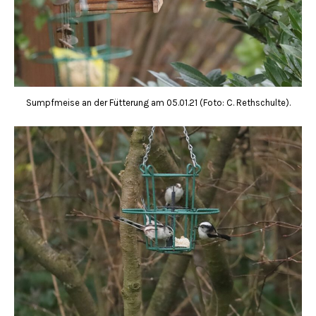
Sumpfmeise an der Fütterung am 05.01.21 (Foto: C. Rethschulte).