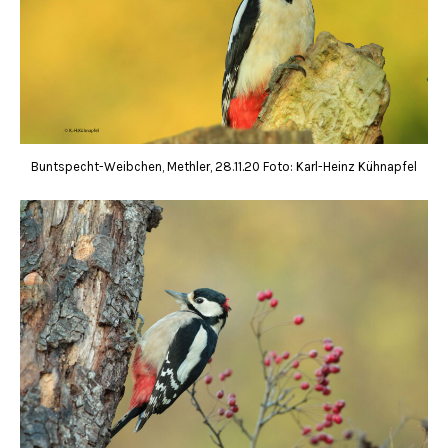
Buntspecht-Weibchen, Methler, 28.11.20 Foto: Karl-Heinz Kühnapfel