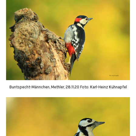
Buntspecht-Männchen, Methler, 28.11.20 Foto: Karl-Heinz Kühnapfel