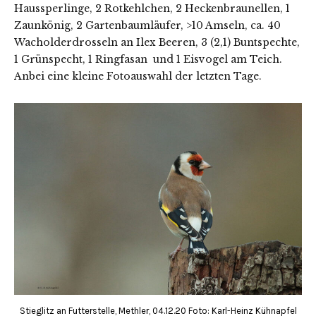
Haussperlinge, 2 Rotkehlchen, 2 Heckenbraunellen, 1
Zaunkönig, 2 Gartenbaumläufer, >10 Amseln, ca. 40
Wacholderdrosseln an Ilex Beeren, 3 (2,1) Buntspechte,
1 Grünspecht, 1 Ringfasan und 1 Eisvogel am Teich.
Anbei eine kleine Fotoauswahl der letzten Tage.
Stieglitz an Futterstelle, Methler, 04.12.20 Foto: Karl-Heinz Kühnapfel