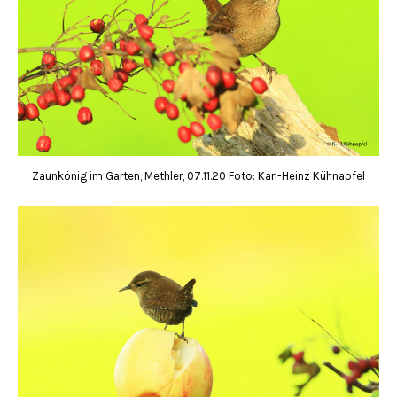
Zaunkönig im Garten, Methler, 07.11.20 Foto: Karl-Heinz Kühnapfel