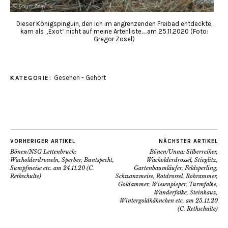
Dieser Königspinguin, den ich im angrenzenden Freibad entdeckte,
kam als „Exot“ nicht auf meine Artenliste…..am 25.11.2020 (Foto:
Gregor Zosel)
Gesehen - Gehört
KATEGORIE:
VORHERIGER ARTIKEL
NÄCHSTER ARTIKEL
Bönen/NSG Lettenbruch:
Bönen/Unna: Silberreiher,
Wacholderdrosseln, Sperber, Buntspecht,
Wacholderdrossel, Stieglitz,
Sumpfmeise etc. am 24.11.20 (C.
Gartenbaumläufer, Feldsperling,
Rethschulte)
Schwanzmeise, Rotdrossel, Rohrammer,
Goldammer, Wiesenpieper, Turmfalke,
Wanderfalke, Steinkauz,
Wintergoldhähnchen etc. am 25.11.20
(C. Rethschulte)