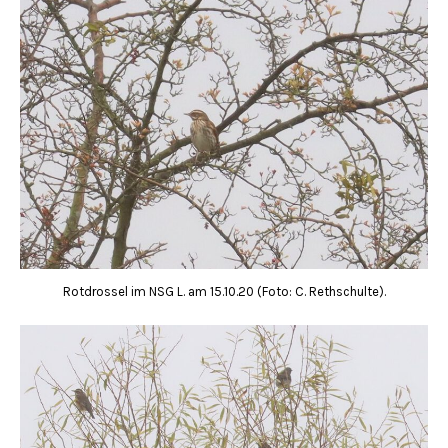
Rotdrossel im NSG L. am 15.10.20 (Foto: C. Rethschulte).