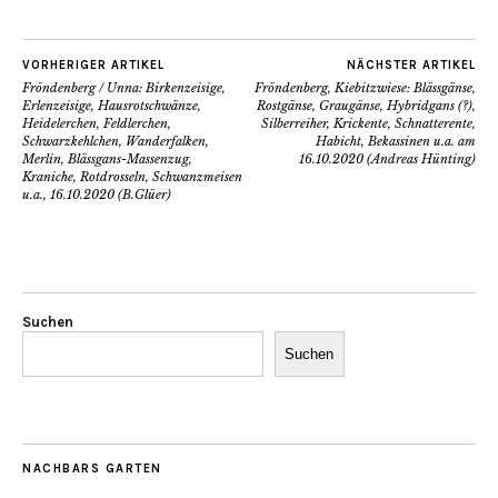
VORHERIGER ARTIKEL
NÄCHSTER ARTIKEL
Fröndenberg / Unna: Birkenzeisige,
Fröndenberg, Kiebitzwiese: Blässgänse,
Erlenzeisige, Hausrotschwänze,
Rostgänse, Graugänse, Hybridgans (?),
Heidelerchen, Feldlerchen,
Silberreiher, Krickente, Schnatterente,
Schwarzkehlchen, Wanderfalken,
Habicht, Bekassinen u.a. am
Merlin, Blässgans-Massenzug,
16.10.2020 (Andreas Hünting)
Kraniche, Rotdrosseln, Schwanzmeisen
u.a., 16.10.2020 (B.Glüer)
Suchen
Suchen
NACHBARS GARTEN