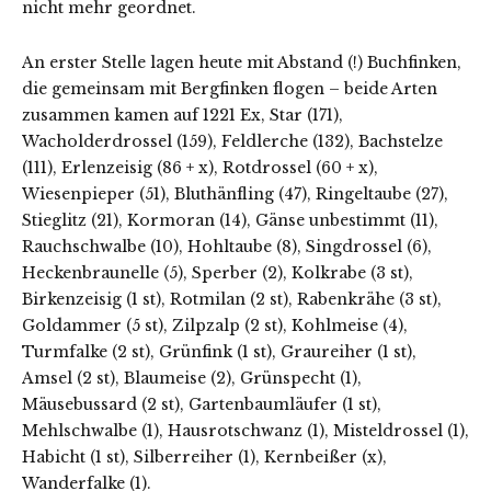
nicht mehr geordnet.
An erster Stelle lagen heute mit Abstand (!) Buchfinken,
die gemeinsam mit Bergfinken flogen – beide Arten
zusammen kamen auf 1221 Ex, Star (171),
Wacholderdrossel (159), Feldlerche (132), Bachstelze
(111), Erlenzeisig (86 + x), Rotdrossel (60 + x),
Wiesenpieper (51), Bluthänfling (47), Ringeltaube (27),
Stieglitz (21), Kormoran (14), Gänse unbestimmt (11),
Rauchschwalbe (10), Hohltaube (8), Singdrossel (6),
Heckenbraunelle (5), Sperber (2), Kolkrabe (3 st),
Birkenzeisig (1 st), Rotmilan (2 st), Rabenkrähe (3 st),
Goldammer (5 st), Zilpzalp (2 st), Kohlmeise (4),
Turmfalke (2 st), Grünfink (1 st), Graureiher (1 st),
Amsel (2 st), Blaumeise (2), Grünspecht (1),
Mäusebussard (2 st), Gartenbaumläufer (1 st),
Mehlschwalbe (1), Hausrotschwanz (1), Misteldrossel (1),
Habicht (1 st), Silberreiher (1), Kernbeißer (x),
Wanderfalke (1).