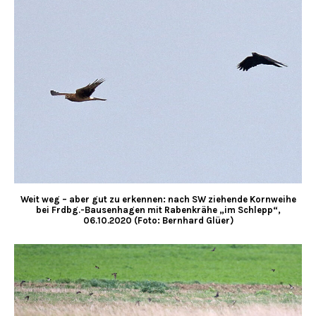
Weit weg – aber gut zu erkennen: nach SW ziehende Kornweihe
bei Frdbg.-Bausenhagen mit Rabenkrähe „im Schlepp“,
06.10.2020 (Foto: Bernhard Glüer)