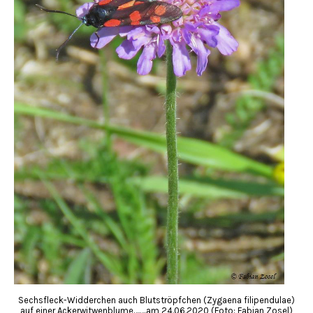
Sechsfleck-Widderchen auch Blutströpfchen (Zygaena filipendulae)
auf einer Ackerwitwenblume….….am 24.06.2020 (Foto: Fabian Zosel)