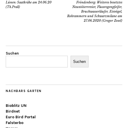
Lünen: Saatkrähe am 24.06.20
Fröndenberg: Weiteres besetztes
(Th.Prall)
Neuntöterrevier, Flussregenpfeifer,
Bruchwasserläufer, Eisvögel,
Rohrammern und Schwarzmilane am
27.06.2020 (Gregor Zosel)
Suchen
Suchen
NACHBARS GARTEN
Bioblitz UN
Birdnet
Euro Bird Portal
Falsterbo