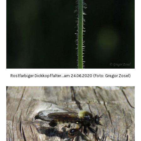
Rostfarbiger Dickkopffalter….am 24.06.2020 (Foto: Gregor Zosel)