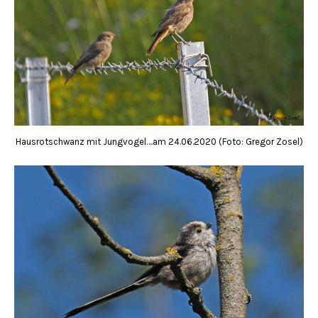
Hausrotschwanz mit Jungvogel….am 24.06.2020 (Foto: Gregor Zosel)