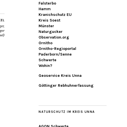
Falsterbo
Hamm
Kranichschutz EU
Kreis Soest
KEL
Münster
er,
gor
Naturgucker
sel)
Observation.org
Ornitho
Ornitho-Regioportal
Paderborn/Senne
Schwerte
Wohin?
Geoservice Kreis Unna
Göttinger Rebhuhnerfassung
NATURSCHUTZ IM KREIS UNNA
AGON Schwerte