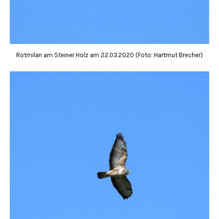
Rotmilan am Steiner Holz am 22.03.2020 (Foto: Hartmut Brecher)