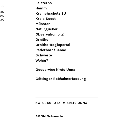
Falsterbo
KEL
Hamm
ze,
Kranichschutz EU
ten,
Kreis Soest
üer)
Münster
Naturgucker
Observation.org
Ornitho
Ornitho-Regioportal
Paderborn/Senne
Schwerte
Wohin?
Geoservice Kreis Unna
Göttinger Rebhuhnerfassung
NATURSCHUTZ IM KREIS UNNA
AGON Schwerte