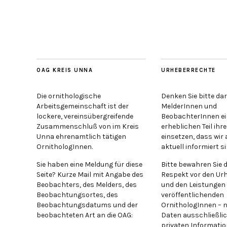
OAG KREIS UNNA
URHEBERRECHTE
Die ornithologische
Denken Sie bitte dar
Arbeitsgemeinschaft ist der
MelderInnen und
lockere, vereinsübergreifende
BeobachterInnen e
Zusammenschluß von im Kreis
erheblichen Teil ihre
Unna ehrenamtlich tätigen
einsetzen, dass wir 
OrnithologInnen.
aktuell informiert si
Sie haben eine Meldung für diese
Bitte bewahren Sie 
Seite? Kurze Mail mit Angabe des
Respekt vor den Ur
Beobachters, des Melders, des
und den Leistungen 
Beobachtungsortes, des
veröffentlichenden
Beobachtungsdatums und der
OrnithologInnen – n
beobachteten Art an die OAG:
Daten ausschließlic
privaten Informatio