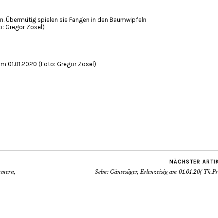
n. Übermütig spielen sie Fangen in den Baumwipfeln
o: Gregor Zosel)
..am 01.01.2020 (Foto: Gregor Zosel)
NÄCHSTER ARTI
mmern,
Selm: Gänsesäger, Erlenzeisig am 01.01.20( Th.Pr