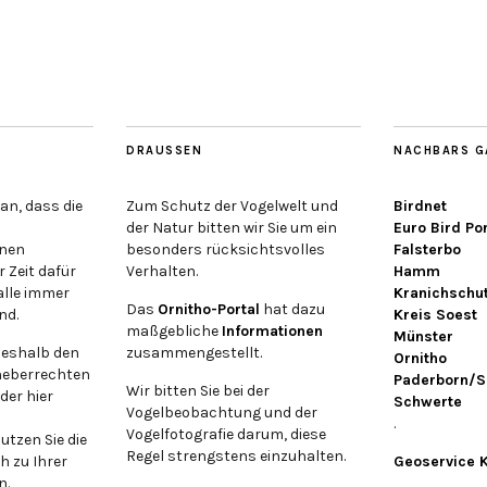
DRAUSSEN
NACHBARS G
an, dass die
Zum Schutz der Vogelwelt und
Birdnet
der Natur bitten wir Sie um ein
Euro Bird Por
inen
besonders rücksichtsvolles
Falsterbo
r Zeit dafür
Verhalten.
Hamm
alle immer
Kranichschu
Das
Ornitho-Portal
hat dazu
nd.
Kreis Soest
maßgebliche
Informationen
Münster
deshalb den
zusammengestellt.
Ornitho
heberrechten
Paderborn/S
Wir bitten Sie bei der
der hier
Schwerte
Vogelbeobachtung und der
.
Vogelfotografie darum, diese
utzen Sie die
Regel strengstens einzuhalten.
h zu Ihrer
Geoservice 
n.