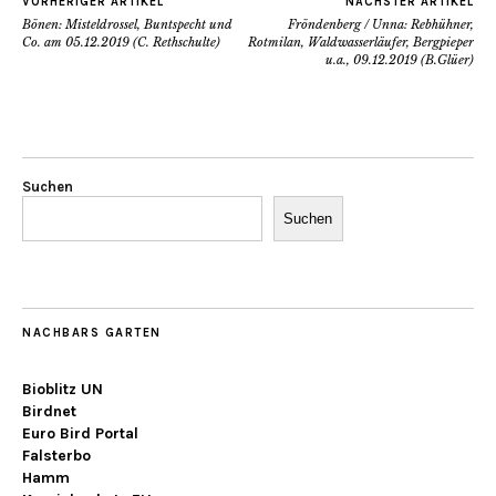
VORHERIGER ARTIKEL
NÄCHSTER ARTIKEL
Bönen: Misteldrossel, Buntspecht und
Fröndenberg / Unna: Rebhühner,
Co. am 05.12.2019 (C. Rethschulte)
Rotmilan, Waldwasserläufer, Bergpieper
u.a., 09.12.2019 (B.Glüer)
Suchen
Suchen
NACHBARS GARTEN
Bioblitz UN
Birdnet
Euro Bird Portal
Falsterbo
Hamm