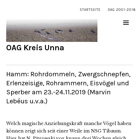
STARTSEITE
OAG 2001-2018
OAG Kreis Unna
Hamm: Rohrdommeln, Zwergschnepfen,
Erlenzeisige, Rohrammern, Eisvögel und
Sperber am 23.-24.11.2019 (Marvin
Lebéus u.v.a.)
Welch magische Anziehungskraft manche Vögel haben
können zeigt sich seit einer Weile im NSG Tibaum.
Hier hat N. Pitrowski vor knapp drei Wochen gleich