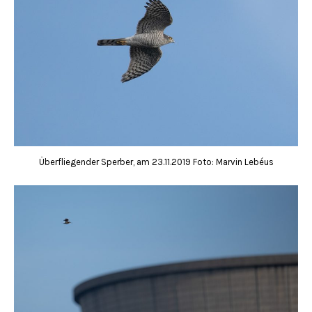
Überfliegender Sperber, am 23.11.2019 Foto: Marvin Lebéus