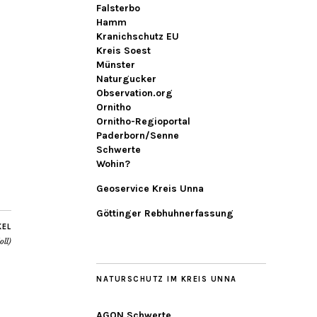
Falsterbo
Hamm
Kranichschutz EU
Kreis Soest
Münster
Naturgucker
Observation.org
Ornitho
Ornitho-Regioportal
Paderborn/Senne
Schwerte
Wohin?
Geoservice Kreis Unna
Göttinger Rebhuhnerfassung
KEL
oll)
NATURSCHUTZ IM KREIS UNNA
AGON Schwerte