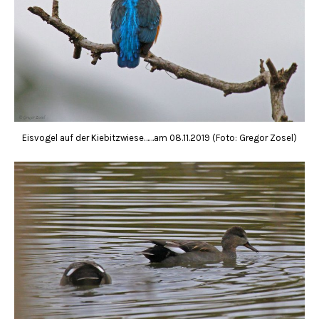
Eisvogel auf der Kiebitzwiese……am 08.11.2019 (Foto: Gregor Zosel)