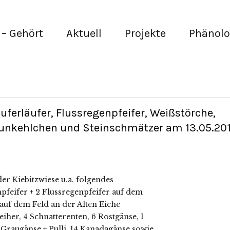
– Gehört
Aktuell
Projekte
Phänolo
uferläufer, Flussregenpfeifer, Weißstörche,
raunkehlchen und Steinschmätzer am 13.05.20
er Kiebitzwiese u.a. folgendes
npfeifer + 2 Flussregenpfeifer auf dem
e auf dem Feld an der Alten Eiche
reiher, 4 Schnatterenten, 6 Rostgänse, 1
 Graugänse + Pulli, 14 Kanadagänse sowie