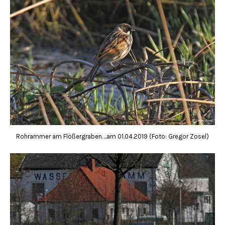
Rohrammer am Flößergraben….am 01.04.2019 (Foto: Gregor Zosel)