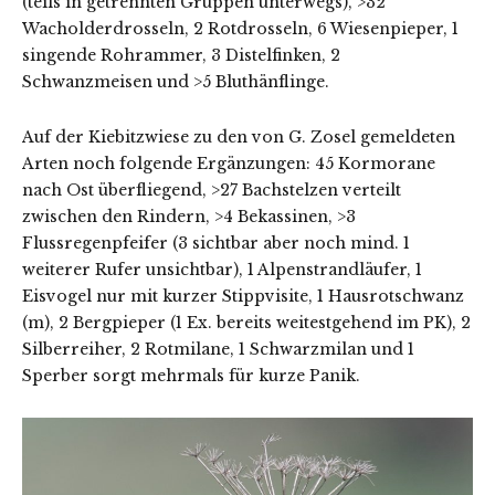
(teils in getrennten Gruppen unterwegs), >32
Wacholderdrosseln, 2 Rotdrosseln, 6 Wiesenpieper, 1
singende Rohrammer, 3 Distelfinken, 2
Schwanzmeisen und >5 Bluthänflinge.
Auf der Kiebitzwiese zu den von G. Zosel gemeldeten
Arten noch folgende Ergänzungen: 45 Kormorane
nach Ost überfliegend, >27 Bachstelzen verteilt
zwischen den Rindern, >4 Bekassinen, >3
Flussregenpfeifer (3 sichtbar aber noch mind. 1
weiterer Rufer unsichtbar), 1 Alpenstrandläufer, 1
Eisvogel nur mit kurzer Stippvisite, 1 Hausrotschwanz
(m), 2 Bergpieper (1 Ex. bereits weitestgehend im PK), 2
Silberreiher, 2 Rotmilane, 1 Schwarzmilan und 1
Sperber sorgt mehrmals für kurze Panik.