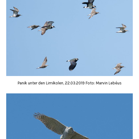
Panik unter den Limikolen, 22.03.2019 Foto: Marvin Lebéus