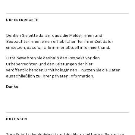
URHEBERRECHTE
Denken Sie bitte daran, dass die MelderInnen und
BeobachterInnen einen erheblichen Teil ihrer Zeit dafür
einsetzen, dass wir alle immer aktuell informiert sind.
Bitte bewahren Sie deshalb den Respekt vor den
Urheberrechten und den Leistungen der hier
veröffentlichenden OrnithologInnen – nutzen Sie die Daten
ausschließlich zu Ihrer privaten Information.
Danke!
DRAUSSEN
Zum Schutz der Vogelwelt und der Natur bitten wir Sie um ein