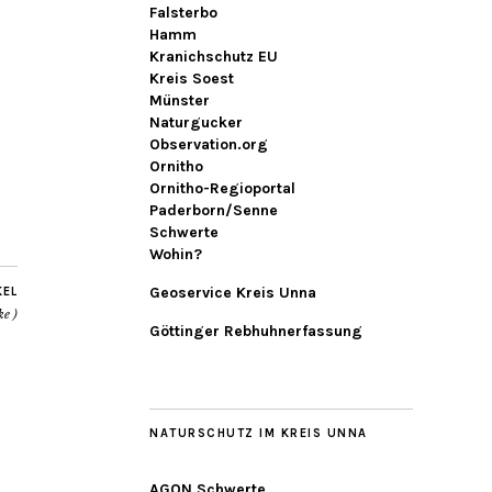
Falsterbo
Hamm
Kranichschutz EU
Kreis Soest
Münster
Naturgucker
Observation.org
Ornitho
Ornitho-Regioportal
Paderborn/Senne
Schwerte
Wohin?
Geoservice Kreis Unna
KEL
ke )
Göttinger Rebhuhnerfassung
NATURSCHUTZ IM KREIS UNNA
AGON Schwerte